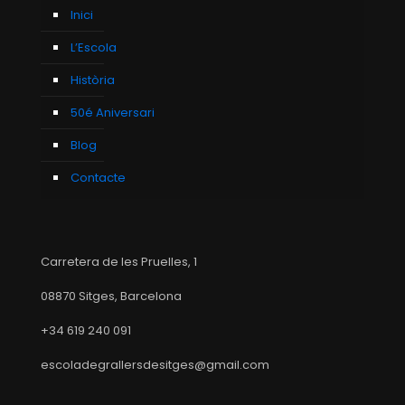
Inici
L’Escola
Història
50é Aniversari
Blog
Contacte
Carretera de les Pruelles, 1
08870 Sitges, Barcelona
+34 619 240 091
escoladegrallersdesitges@gmail.com