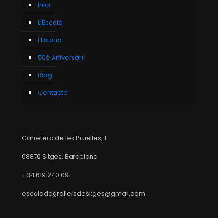
Inici
L’Escola
Història
50é Aniversari
Blog
Contacte
Carretera de les Pruelles, 1
08870 Sitges, Barcelona
+34 619 240 091
escoladegrallersdesitges@gmail.com